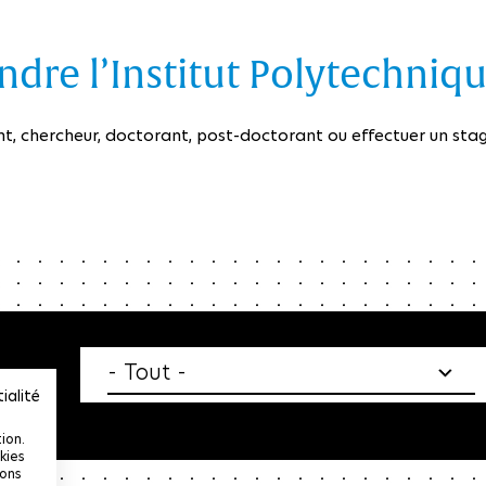
dre l’Institut Polytechniqu
t, chercheur, doctorant, post-doctorant ou effectuer un stag
tenu
ialité
ion.
kies
ions