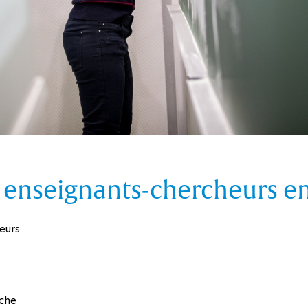
nseignants-chercheurs en 
eurs
erche