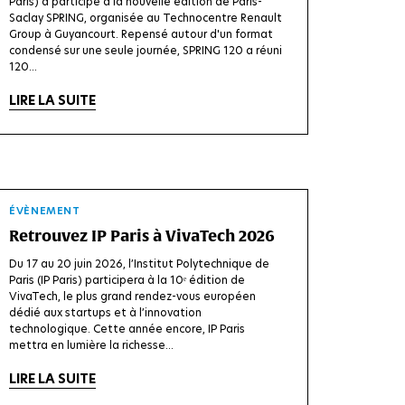
Paris) a participé à la nouvelle édition de Paris-
Saclay SPRING, organisée au Technocentre Renault
Group à Guyancourt. Repensé autour d'un format
condensé sur une seule journée, SPRING 120 a réuni
120...
LIRE LA SUITE
ÉVÈNEMENT
Retrouvez IP Paris à VivaTech 2026
Du 17 au 20 juin 2026, l’Institut Polytechnique de
Paris (IP Paris) participera à la 10ᵉ édition de
VivaTech, le plus grand rendez-vous européen
dédié aux startups et à l’innovation
technologique. Cette année encore, IP Paris
mettra en lumière la richesse...
LIRE LA SUITE