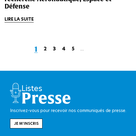
Défense
LIRE LA SUITE
Page
1
Page
2
Page
3
Page
4
Page
5
…
Page
Dernière
courante
suivante
page
Listes
Presse
Inscrivez-vous pour recevoir nos communiqués de presse.
JE M'INSCRIS