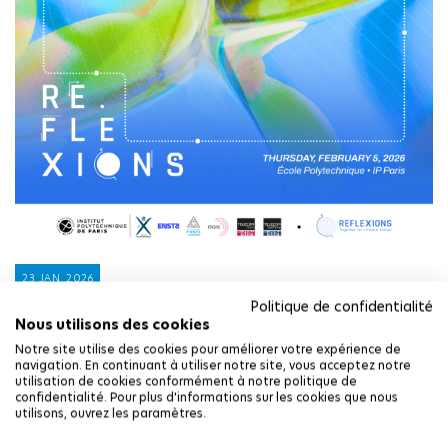
23 JAN. 2026
Politique de confidentialité
PRESS RELEASE
Nous utilisons des cookies
DÉVELOPPEMENT DURABLE, EDUCATION, INNOVATION,
RECHERCHE, INTERNATIONAL
Notre site utilise des cookies pour améliorer votre expérience de
navigation. En continuant à utiliser notre site, vous acceptez notre
L’Institut Polytechnique de Paris
utilisation de cookies conformément à notre politique de
rassemble l’excellence scientifique et
confidentialité. Pour plus d'informations sur les cookies que nous
utilisons, ouvrez les paramètres.
décisionnelle mondiale pour une
journée de réflexions sur les défis de la