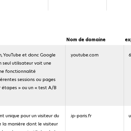
Nom de domaine
ex
on, YouTube et donc Google
.youtube.com
6
seul utilisateur voit une
ne fonctionnalité
férentes sessions ou pages
 étapes » ou un « test A/B
nt unique pour un visiteur du
.ip-paris.fr
u
e la manière dont le visiteur