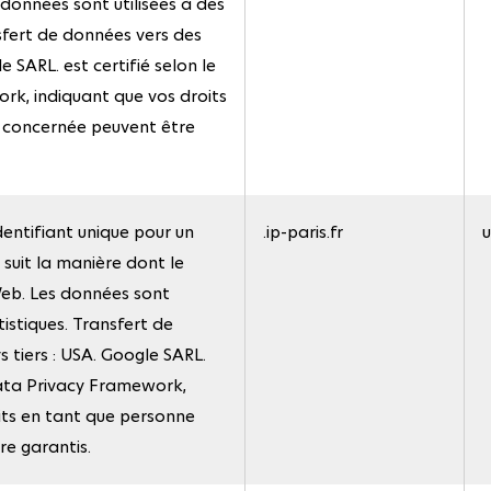
s données sont utilisées à des
nsfert de données vers des
e SARL. est certifié selon le
k, indiquant que vos droits
 concernée peuvent être
dentifiant unique pour un
.ip-paris.fr
u
 suit la manière dont le
e Web. Les données sont
atistiques. Transfert de
 tiers : USA. Google SARL.
 Data Privacy Framework,
its en tant que personne
e garantis.