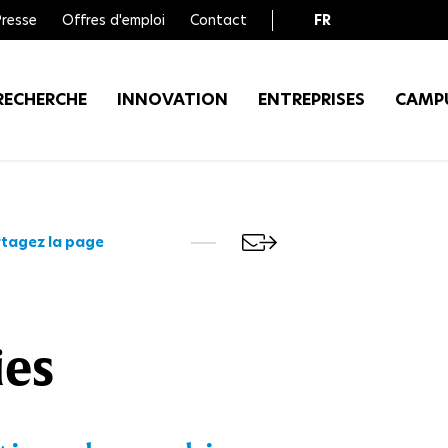
Presse
Offres d'emploi
Contact
FR
EN
RECHERCHE
INNOVATION
ENTREPRISES
CAMP
tagez la page
ies