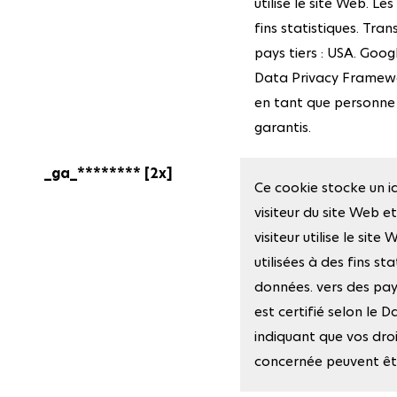
utilise le site Web. Le
fins statistiques. Tra
pays tiers : USA. Googl
Data Privacy Framewor
en tant que personne
garantis.
_ga_******** [2x]
Ce cookie stocke un i
visiteur du site Web et
visiteur utilise le sit
utilisées à des fins st
données. vers des pays
est certifié selon le
indiquant que vos dro
concernée peuvent êtr