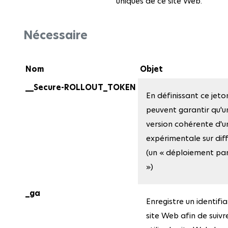
uniques de ce site Web.
Nécessaire
Nom
Objet
__Secure-ROLLOUT_TOKEN
En définissant ce jet
peuvent garantir qu'un 
version cohérente d'u
expérimentale sur dif
(un « déploiement par
»)
_ga
Enregistre un identifia
site Web afin de suivr