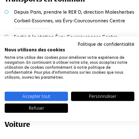
Depuis Paris, prendre le RER D, direction Malesherbes
Corbeil-Essonnes, via Évry-Courcouronnes Centre
Sortir à la station Évry-Courcouronnes Centre
Politique de confidentialité
Nous utilisons des cookies
Emprunter le cours Blaise Pascal jusqu’au boulevard
Notre site utilise des cookies pour améliorer votre expérience de
des Coquibus
navigation. En continuant à utiliser notre site, vous acceptez notre
utilisation de cookies conformément à notre politique de
confidentialité. Pour plus d'informations sur les cookies que nous
Prendre à gauche sur boulevard des Coquibus,
utilisons, ouvrez les paramètres.
jusqu’à la rue Charles Fourier que l’on suit jusqu’à
destination
Accepter tout
Personnaliser
Refuser
Voiture