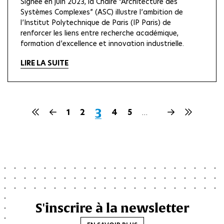
Signée en juin 2023, la Chaire “Architecture des
Systèmes Complexes” (ASC) illustre l’ambition de
l’Institut Polytechnique de Paris (IP Paris) de
renforcer les liens entre recherche académique,
formation d’excellence et innovation industrielle.
LIRE LA SUITE
Page
3
Première
Page
Page
1
Page
2
Page
4
Page
5
Page
Dernière
…
page
précédente
suivante
page
courante
S'inscrire à la newsletter