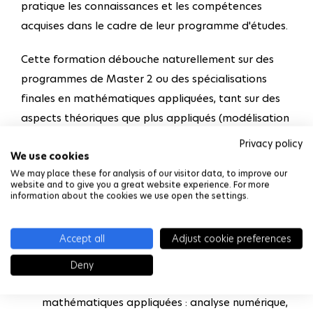
pratique les connaissances et les compétences
acquises dans le cadre de leur programme d'études.
Cette formation débouche naturellement sur des
programmes de Master 2 ou des spécialisations
finales en mathématiques appliquées, tant sur des
aspects théoriques que plus appliqués (modélisation
et simulation, analyse numérique des équations aux
Privacy policy
We use cookies
dérivées partielles, statistiques, optimisation,
We may place these for analysis of our visitor data, to improve our
recherche opérationnelle et finance).
website and to give you a great website experience. For more
information about the cookies we use open the settings.
Objectifs
Accept all
Adjust cookie preferences
Ce programme permet aux étudiants de :
Deny
Suivre un large éventail de cours de
mathématiques appliquées : analyse numérique,