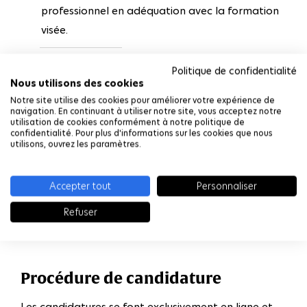
professionnel en adéquation avec la formation
visée.
Politique de confidentialité
Nous utilisons des cookies
Prérequis linguistiques
Notre site utilise des cookies pour améliorer votre expérience de
navigation. En continuant à utiliser notre site, vous acceptez notre
Le candidat doit justifier d’un bon niveau
utilisation de cookies conformément à notre politique de
confidentialité. Pour plus d'informations sur les cookies que nous
d’anglais, généralement B2 à C1 selon le
utilisons, ouvrez les paramètres.
programme visé.
Accepter tout
Personnaliser
Un bon niveau de français est également requis
Refuser
pour les formations dispensées en français.
Procédure de candidature
Les candidatures se font exclusivement en ligne et