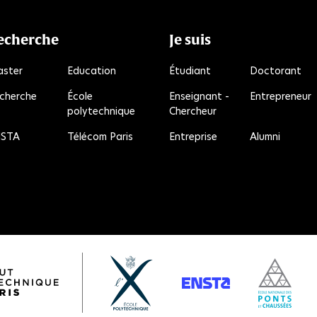
echerche
Je suis
ster
Education
Étudiant
Doctorant
cherche
École
Enseignant -
Entrepreneur
polytechnique
Chercheur
e
kR
STA
Télécom Paris
Entreprise
Alumni