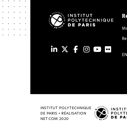
R
Ma
Re
LinkedIn
Twitter
Facebook
Instagram
Youtub
Flic
EN
INSTITUT POLYTECHNIQUE
DE PARIS • RÉALISATION
NET.COM
2020