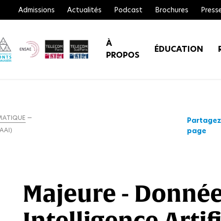
Admissions
Actualités
Podcast
Brochures
Press
À
ÉDUCATION
PROPOS
MATIQUE
Partagez
page
AAI)
Majeure - Donnée
Intelligence Artif