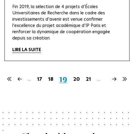
Fin 2019, la sélection de 4 projets d’Écoles
Universitaires de Recherche dans le cadre des
investissements d’avenir est venue confirmer
l’excellence du projet académique d’IP Paris et
renforcer la dynamique de coopération engagée
depuis sa création.
LIRE LA SUITE
Page
19
Première
Page
Page
17
Page
18
Page
20
Page
21
Page
Dern
…
…
page
précédente
suivante
pag
courante