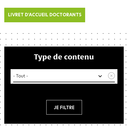
LIVRET D'ACCUEIL DOCTORANTS
Type de contenu
Réin