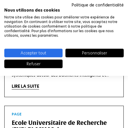
Politique de confidentialité
Nous utilisons des cookies
Notre site utilise des cookies pour améliorer votre expérience de
navigation. En continuant à utiliser notre site, vous acceptez notre
ÉVÈNEMENT
utilisation de cookies conformément à notre politique de
confidentialité. Pour plus d'informations sur les cookies que nous
Université d'été E4C : Des bâtiments
utilisons, ouvrez les paramètres.
intelligents aux villes intelligentes
Du 5 au 9 juillet 2021, l'université d'été du Centre
Accepter tout
Personnaliser
Interdisciplinaire E4C invitera des étudiants de
Master et de Doctorat de toutes disciplines, en
Refuser
France et à l'international, à aborder les questions
systémiques autour des bâtiments intelligents et...
LIRE LA SUITE
PAGE
Ecole Universitaire de Recherche