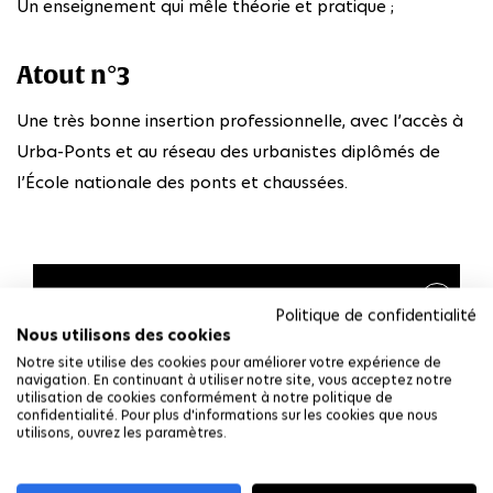
Un enseignement qui mêle théorie et pratique ;
Atout n°3
Une très bonne insertion professionnelle, avec l’accès à
Urba-Ponts et au réseau des urbanistes diplômés de
l’École nationale des ponts et chaussées.
Description
Politique de confidentialité
Nous utilisons des cookies
Notre site utilise des cookies pour améliorer votre expérience de
La première année de master vise à l’acquisition d’un
navigation. En continuant à utiliser notre site, vous acceptez notre
socle commun de savoirs et de savoir-faire propres
utilisation de cookies conformément à notre politique de
confidentialité. Pour plus d'informations sur les cookies que nous
au champ de l’urbanisme et de l’aménagement, ainsi
utilisons, ouvrez les paramètres.
que d’outils et connaissances connexes (mobilité,
énergie, environnement) pour préparer le M2.