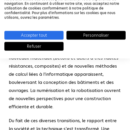
encore faire recirculer la matière. Les phénomènes
navigation. En continuant à utiliser notre site, vous acceptez notre
utilisation de cookies conformément à notre politique de
d’érosion, de pollution et d’instabilité des sols sont
confidentialité. Pour plus d'informations sur les cookies que nous
de plus en plus fréquents. Y remédier implique un
utilisons, ouvrez les paramètres.
développement important de la mécanique des sols
et des techniques associées. La fréquence des
Accepter tout
Personnaliser
évènements extrêmes augmente, nécessitant des
Refuser
bâtiments et infrastructures plus résilients. De
nouveaux matériaux (bétons et aciers à très hautes
résistances, composites) et de nouvelles méthodes
de calcul liées à l’informatique apparaissent,
bouleversant la conception des bâtiments et des
ouvrages. La numérisation et la robotisation ouvrent
de nouvelles perspectives pour une construction
efficiente et durable.
Du fait de ces diverses transitions, le rapport entre
la société et la technique s’est transformé. Une