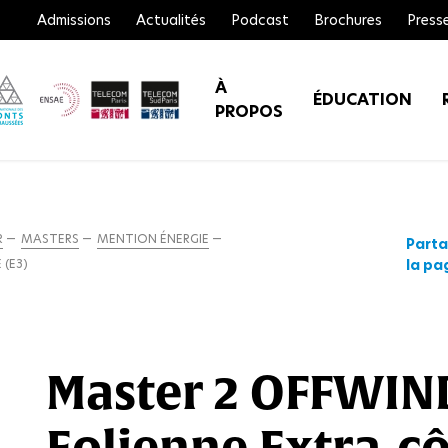
Admissions
Actualités
Podcast
Brochures
Press
À
ÉDUCATION
PROPOS
R
MASTERS
MENTION ÉNERGIE
Part
la pa
 (E3)
Master 2 OFFWIND
Eolienne Extra-cô