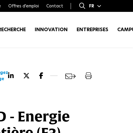
e
Offres d'emploi
Contact
FR
EN
RECHERCHE
INNOVATION
ENTREPRISES
CAMP
agez
ge
 - Energie
tière (E3)