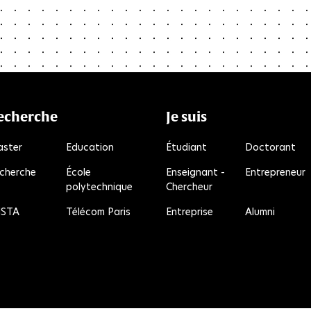
echerche
Je suis
ster
Education
Étudiant
Doctorant
cherche
École
Enseignant -
Entrepreneur
polytechnique
Chercheur
R
STA
Télécom Paris
Entreprise
Alumni