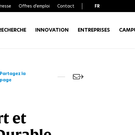
Presse
Offres d'emploi
Contact
FR
EN
RECHERCHE
INNOVATION
ENTREPRISES
CAMP
Partagez la
page
t et
Durable