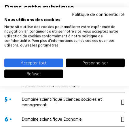
Dans cette rubrique
Politique de confidentialité
Nous utilisons des cookies
1 •
Domaine scientifique Biologie
Notre site utilise des cookies pour améliorer votre expérience de
navigation. En continuant à utiliser notre site, vous acceptez notre
utilisation de cookies conformément à notre politique de
2 •
Domaine scientifique Informatique, Données et
confidentialité. Pour plus d'informations sur les cookies que nous
Intelligence Artificielle
utilisons, ouvrez les paramètres.
3 •
Domaine scientifique Sciences humaines, Art,
Accepter tout
Personnaliser
Lettres et Langues
Refuser
4 •
Domaine scientifique Information,
Communications, Électronique
5 •
Domaine scientifique Sciences sociales et
management
6 •
Domaine scientifique Economie