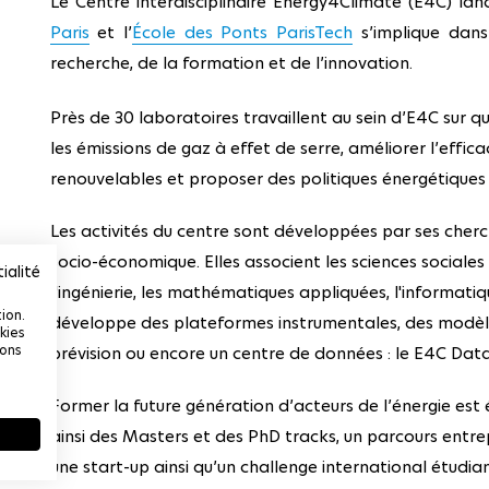
Le Centre interdisciplinaire Energy4Climate (E4C) lanc
Paris
et l’
École des Ponts ParisTech
s’implique dans 
recherche, de la formation et de l’innovation.
Près de 30 laboratoires travaillent au sein d’E4C sur 
les émissions de gaz à effet de serre, améliorer l’effic
renouvelables et proposer des politiques énergétiques 
Les activités du centre sont développées par ses cher
socio-économique. Elles associent les sciences sociale
ialité
l'ingénierie, les mathématiques appliquées, l'informati
ion.
développe des plateformes instrumentales, des modèle
kies
ions
prévision ou encore un centre de données : le E4C Dat
Former la future génération d’acteurs de l’énergie est
ainsi des Masters et des PhD tracks, un parcours entre
une start-up ainsi qu’un challenge international étudian