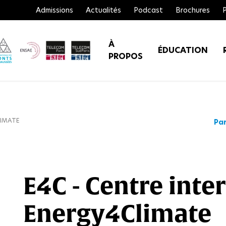
Admissions
Actualités
Podcast
Brochures
À
ÉDUCATION
PROPOS
LIMATE
Par
E4C - Centre inter
Energy4Climate