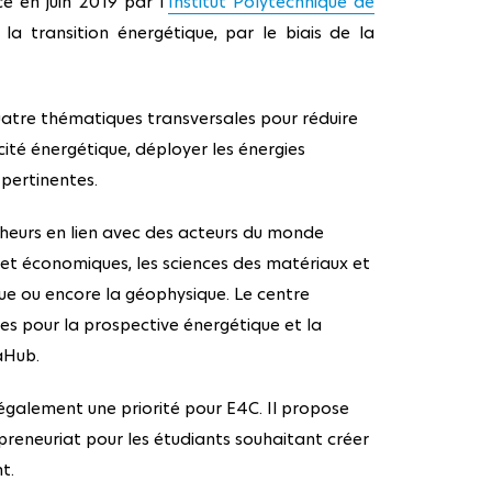
é en juin 2019 par l’
Institut Polytechnique de
la transition énergétique, par le biais de la
quatre thématiques transversales pour réduire
acité énergétique, déployer les énergies
pertinentes.
cheurs en lien avec des acteurs du monde
s et économiques, les sciences des matériaux et
que ou encore la géophysique. Le centre
s pour la prospective énergétique et la
aHub.
 également une priorité pour E4C. Il propose
preneuriat pour les étudiants souhaitant créer
t.