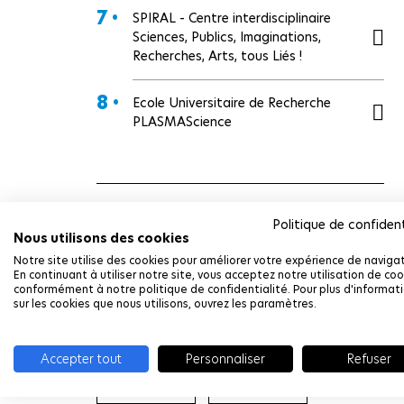
7 •
SPIRAL - Centre interdisciplinaire
Sciences, Publics, Imaginations,
Recherches, Arts, tous Liés !
8 •
Ecole Universitaire de Recherche
PLASMAScience
Profils concernés
Politique de confident
Nous utilisons des cookies
Notre site utilise des cookies pour améliorer votre expérience de navigat
En continuant à utiliser notre site, vous acceptez notre utilisation de coo
conformément à notre politique de confidentialité. Pour plus d'informat
Étudiant
Doctorant
sur les cookies que nous utilisons, ouvrez les paramètres.
Accepter tout
Personnaliser
Refuser
Enseignant
Entreprise
- Chercheur