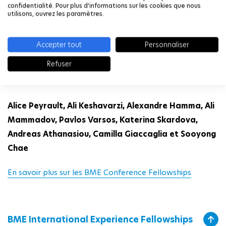
confidentialité. Pour plus d'informations sur les cookies que nous
En savoir plus sur le programme Postdoctoral
utilisons, ouvrez les paramètres.
Fellowships
Accepter tout
Personnaliser
Refuser
BME Conference Fellowships
Alice Peyrault, Ali Keshavarzi, Alexandre Hamma, Ali
Mammadov, Pavlos Varsos, Katerina Skardova,
Andreas Athanasiou, Camilla Giaccaglia et Sooyong
Chae
En savoir plus sur les BME Conference Fellowships
BME International Experience Fellowships