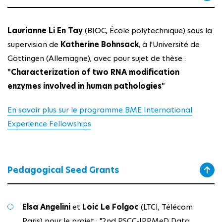
Laurianne Li En Tay
(BIOC, École polytechnique)
sous la
supervision de
Katherine Bohnsack
, à l'Université de
Göttingen (Allemagne), avec pour sujet de thèse :
"Characterization of two RNA modification
enzymes involved in human pathologies"
En savoir plus sur le programme BME International
Experience Fellowships
Pedagogical Seed Grants
Elsa Angelini
et
Loic Le Folgoc
(LTCI, Télécom
Paris) pour le projet : "2nd PSCC-IPPMeD Data