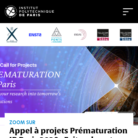
Bienvenue
sur
l'Institut
Polytechnique
de
Paris
ZOOM SUR
rématuration
Hong Wang, ancie