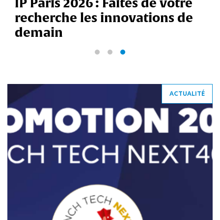
tes de votre
de l’X, reçoit la m
ovations de
2026
ACTUALITÉ