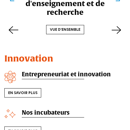
l
d'enseignement et de
recherche
i
r
VUE D'ENSEMBLE
s
NOS AXES PR
Innovation
Entrepreneuriat et innovation
EN SAVOIR PLUS
Nos incubateurs