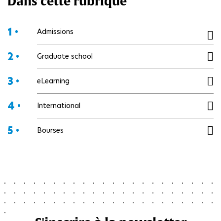
Dans cette rubrique
1 •
Admissions
2 •
Graduate school
3 •
eLearning
4 •
International
5 •
Bourses