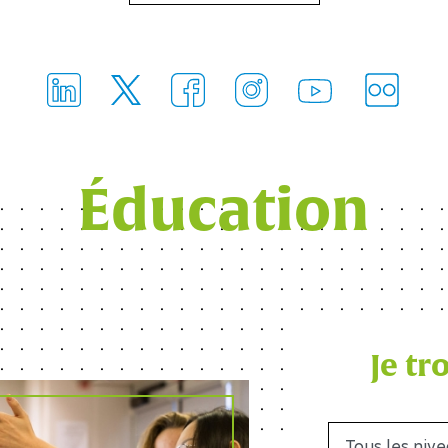
FlickR
LinkedIn
Facebook
Instagram
Twitter
Youtube
Éducation
Afterwork : Les Rencontres
Interdisciplinaires de l'AMR
Nous vous donnons rendez-vous le 13 janvier
2026 de 17h30-20h, à l' École polytechnique (
Amphi du Pôle Mécanique), Palaiseau, pour
venir découvrir les expertises développées au
Je t
sein d'IP Paris dans le domaine de l'Anti-
Microbio Résistance (AMR) et aborder les
perspectives offertes par une approche
interdisciplinaire et innovante de cette
menace majeure. Cet événement bénéficie