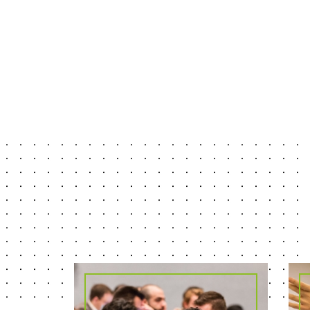
1 scale-up sur 3 du Next40 2026 est
issue d'IP Paris
Le mois dernier, la Mission French Tech a
dévoilé la 7ᵉ promotion du French Tech
Next40/120, le programme qui accompagne
les entreprises technologiques françaises en
forte croissance. Cette année, 31 entreprises
issues de l'Institut Polytechnique de Paris (IP
Paris) figurent parmi les 120 lauréats.
Fondées, cofondées ou dirigées par des
alumni des écoles membres, ou ayant été