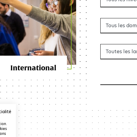
d'une Bourse New Synergies Serge Schoen du
Centre Interdisciplinaire...
LIRE LA SUITE
International
ialité
ion.
kies
ions