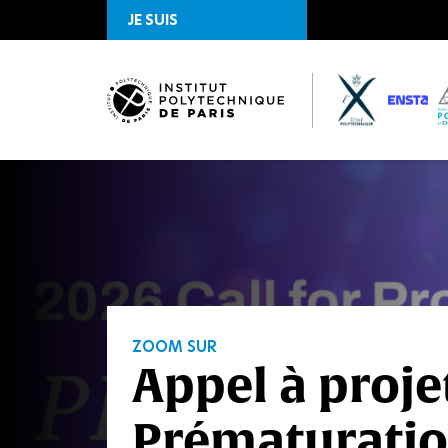
JE SUIS
Bienvenue
sur
l'Institut
Polytechnique
ZOOM SUR
de
Appel à proje
Paris
Prématuration