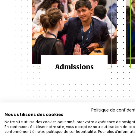
accompagnées par les incubateurs de
l'Institut, elles représentent plus d'un quart
de la sélection French Tech 120 (FT120) .
Parmi elles, 15 intègrent le Next40, soit plus
d'un tiers des entreprises distinguées dans
cette catégorie, illustrant la capacité des
talents formés à IP Paris à faire émerger des
leaders technologiques de dimension
internationale.
LIRE LA SUITE
Admissions
Politique de confident
Nous utilisons des cookies
Notre site utilise des cookies pour améliorer votre expérience de navigat
En continuant à utiliser notre site, vous acceptez notre utilisation de coo
conformément à notre politique de confidentialité. Pour plus d'informat