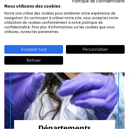
Politique de confidentialité
Nous utilisons des cookies
s
Notre site utilise des cookies pour améliorer votre expérience de
navigation. En continuant à utiliser notre site, vous acceptez notre
utilisation de cookies conformément à notre politique de
confidentialité. Pour plus d'informations sur les cookies que nous
utilisons, ouvrez les paramètres.
t
r
Accepter tout
Personnaliser
L
a
s
Refuser
b
i
o
r
t
a
t
r
o
i
i
r
s
e
c
s
i
Départements