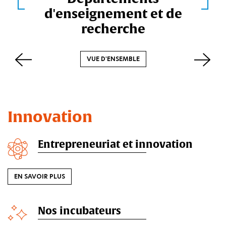
SAVOIR PLUS
l
d'enseignement et de
recherche
i
r
VUE D'ENSEMBLE
s
NOS AXES PR
Innovation
Entrepreneuriat et innovation
EN SAVOIR PLUS
Nos incubateurs