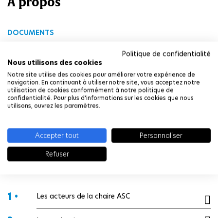
À propos
DOCUMENTS
Scénario d'anticipation de défense de X-HORIZON
Politique de confidentialité
Nous utilisons des cookies
Séminaire sur les systèmes complexes de Gioele Zardini
Notre site utilise des cookies pour améliorer votre expérience de
navigation. En continuant à utiliser notre site, vous acceptez notre
Séminaire sur les systèmes complexes de Inigo Incer
utilisation de cookies conformément à notre politique de
confidentialité. Pour plus d'informations sur les cookies que nous
Séminaire sur les systèmes complexes de Vadim Malvone
utilisons, ouvrez les paramètres.
Séminaire sur les systèmes complexes de Amy Zhang
Accepter tout
Personnaliser
Refuser
Dans cette rubrique
1 •
Les acteurs de la chaire ASC