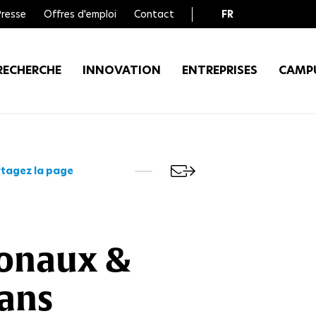
Presse
Offres d'emploi
Contact
FR
EN
RECHERCHE
INNOVATION
ENTREPRISES
CAMP
tagez la page
ionaux &
ans