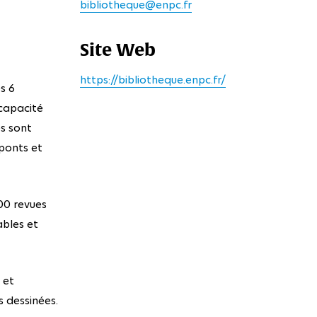
bibliotheque@enpc.fr
Site Web
https://bibliotheque.enpc.fr/
s 6
capacité
es sont
 ponts et
00 revues
ables et
 et
 dessinées.