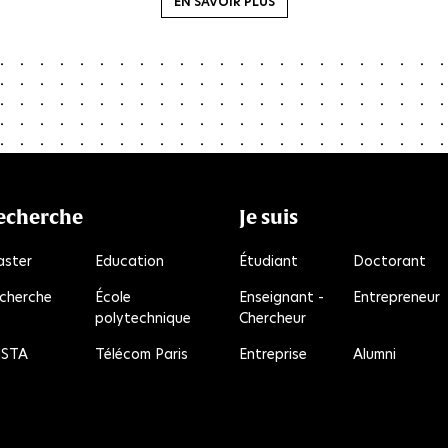
EN SAVOIR PLUS
echerche
Je suis
ster
Education
Étudiant
Doctorant
cherche
École
Enseignant -
Entrepreneur
polytechnique
Chercheur
R
STA
Télécom Paris
Entreprise
Alumni