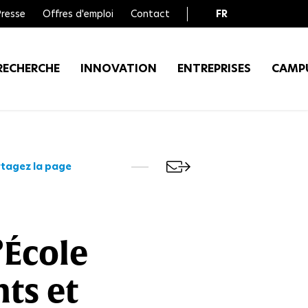
Presse
Offres d'emploi
Contact
FR
EN
RECHERCHE
INNOVATION
ENTREPRISES
CAMP
tagez la page
’École
ts et