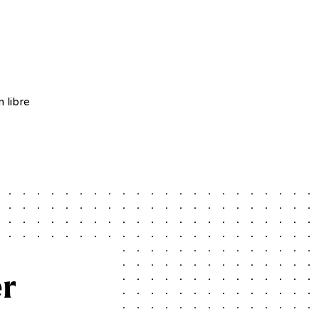
 libre
er