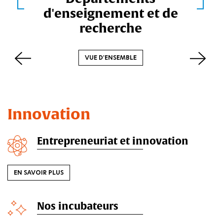
SAVOIR PLUS
l
d'enseignement et de
recherche
i
r
VUE D'ENSEMBLE
s
NOS AXES PR
Innovation
Entrepreneuriat et innovation
EN SAVOIR PLUS
Nos incubateurs