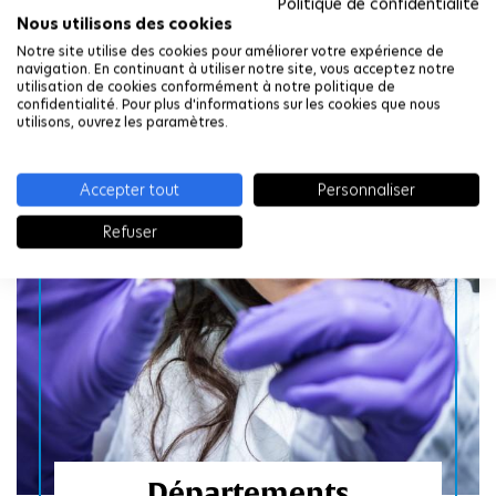
Politique de confidentialité
Nous utilisons des cookies
s
Notre site utilise des cookies pour améliorer votre expérience de
navigation. En continuant à utiliser notre site, vous acceptez notre
utilisation de cookies conformément à notre politique de
confidentialité. Pour plus d'informations sur les cookies que nous
utilisons, ouvrez les paramètres.
t
r
Accepter tout
Personnaliser
L
a
s
Refuser
b
i
o
r
t
a
t
r
o
i
i
r
s
e
c
s
i
Départements