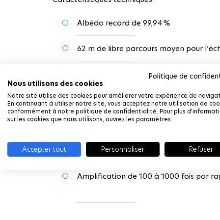
Albédo record de 99,94 %
62 m de libre parcours moyen pour l’éch
Finesse interférométrique de 10 500
Politique de confident
Nous utilisons des cookies
Notre site utilise des cookies pour améliorer votre expérience de navigat
Bruit de fond de 2,7 pm à 1 kHz
En continuant à utiliser notre site, vous acceptez notre utilisation de coo
conformément à notre politique de confidentialité. Pour plus d'informat
sur les cookies que nous utilisons, ouvrez les paramètres.
Plage dynamique de 8 à 10 décades ju
Accepter tout
Personnaliser
Refuser
Sensibilité de 25 pm au mouvement coll
Amplification de 100 à 1000 fois par r