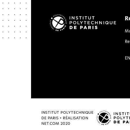
R
Ma
Re
LinkedIn
Twitter
Facebook
Instagram
Youtube
Flick
EN
INSTITUT POLYTECHNIQUE
DE PARIS • RÉALISATION
NET.COM
2020