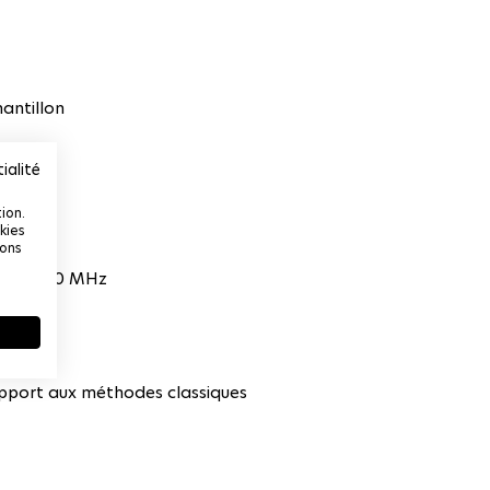
antillon
ialité
ion.
kies
ions
squ’à 100 MHz
oïdal
apport aux méthodes classiques