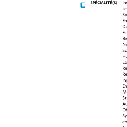
SPÉCIALITÉ(S)
In
:
te
Sp
En
Da
Fi
Bi
Ne
Sc
Hu
La
R
Re
In
En
M
St
Au
Ob
Sy
e