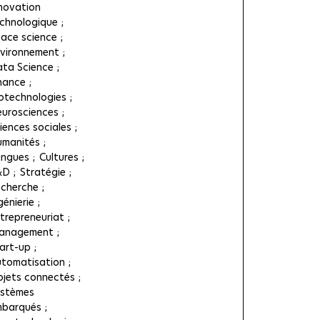
novation
chnologique
ace science
vironnement
ta Science
nance
otechnologies
urosciences
iences sociales
manités
ngues
Cultures
&D
Stratégie
cherche
génierie
trepreneuriat
anagement
art-up
tomatisation
jets connectés
stèmes
mbarqués