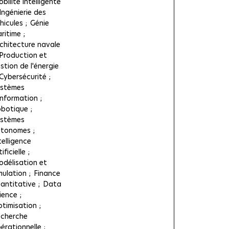
bilité intelligente
Ingénierie des
hicules
Génie
ritime
chitecture navale
Production et
stion de l'énergie
Cybersécurité
stèmes
information
botique
stèmes
utonomes
telligence
tificielle
délisation et
mulation
Finance
antitative
Data
ience
timisation
cherche
érationnelle