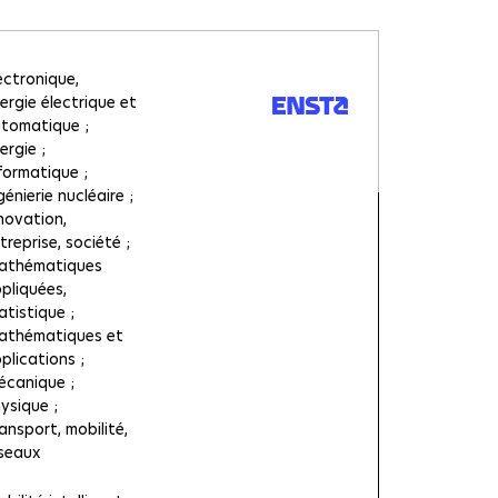
ectronique,
ergie électrique et
tomatique
ergie
formatique
génierie nucléaire
novation,
treprise, société
athématiques
pliquées,
atistique
thématiques et
plications
écanique
ysique
ansport, mobilité,
seaux