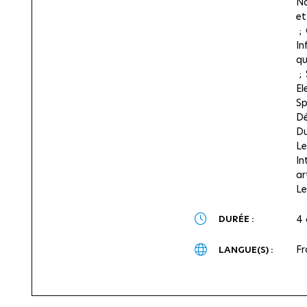
Na
et
In
qu
El
S
D
Du
Le
In
ar
Le
DURÉE :
4 
Fr
LANGUE(S) :