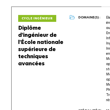
DOMAINE(S) :
El
CYCLE INGÉNIEUR
én
Diplôme
au
En
d'ingénieur de
In
l'École nationale
In
supérieure de
In
en
techniques
M
avancées
ap
st
Ma
ap
M
Ph
Tr
ré