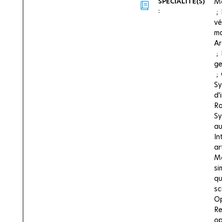
SPÉCIALITÉ(S)
Mo
:
vé
ma
Ar
ge
Sy
d'
Ro
Sy
a
In
ar
Mo
si
qu
sc
Op
Re
op