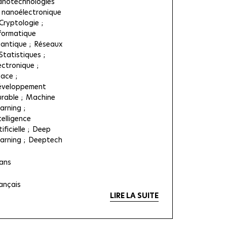
notechnologies
 nanoélectronique
Cryptologie
formatique
antique
Réseaux
Statistiques
ectronique
pace
éveloppement
rable
Machine
arning
telligence
tificielle
Deep
arning
Deeptech
ans
ançais
LIRE LA SUITE