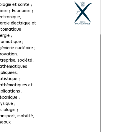
ologie et santé
imie
Economie
ectronique,
ergie électrique et
tomatique
ergie
formatique
génierie nucléaire
novation,
treprise, société
athématiques
pliquées,
atistique
thématiques et
plications
écanique
ysique
ciologie
ansport, mobilité,
seaux