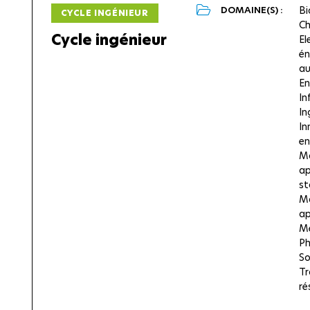
DOMAINE(S) :
Bi
CYCLE INGÉNIEUR
Ch
Cycle ingénieur
El
én
au
En
In
In
In
en
M
ap
st
Ma
ap
M
Ph
So
Tr
ré