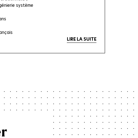
génierie système
ans
ançais
LIRE LA SUITE
er