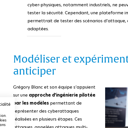
cyber-physiques, notamment industriels, ne peuven
tester la sécurité. Cependant, une plateforme im
permettrait de tester des scénarios d’attaque, ai
adaptées.
Modéliser et expérimen
anticiper
Grégory Blanc et son équipe s’appuient
sur une
approche d’ingénierie pilotée
par les modèles
permettant de
ialité
représenter des cyberattaques
ion.
réalisées en plusieurs étapes. Ces
kies
ions
attaques, appelées attaques multi-