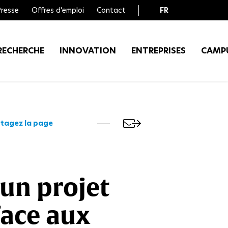
Presse
Offres d'emploi
Contact
FR
EN
RECHERCHE
INNOVATION
ENTREPRISES
CAMP
tagez la page
 un projet
face aux