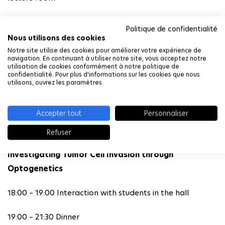
16:30-17:00 Pierre-Antoine Defossez (Université de Paris)
Politique de confidentialité
Linking DNA methylation and senescence in human
Nous utilisons des cookies
cancer cell
Notre site utilise des cookies pour améliorer votre expérience de
navigation. En continuant à utiliser notre site, vous acceptez notre
utilisation de cookies conformément à notre politique de
17:00- 17:30 Diane-Laure Pages (Orakl Oncology, Villejuif)
confidentialité. Pour plus d'informations sur les cookies que nous
utilisons, ouvrez les paramètres.
Cellular mechanisms of cancer collective invasion
and response to treatments
Accepter tout
Personnaliser
17:30- 18 :00 Olivier Destaing (Institute for Advanced
Refuser
Biosciences, Grenoble)
Investigating Tumor Cell Invasion through
Optogenetics
18:00 – 19:00 Interaction with students in the hall
19:00 – 21:30 Dinner