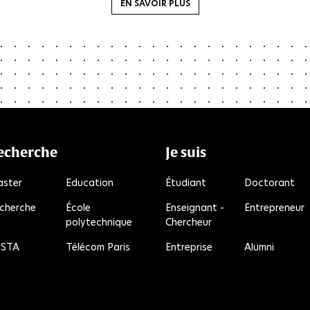
EN SAVOIR PLUS
echerche
Je suis
ster
Education
Étudiant
Doctorant
cherche
École
Enseignant -
Entrepreneur
polytechnique
Chercheur
R
STA
Télécom Paris
Entreprise
Alumni