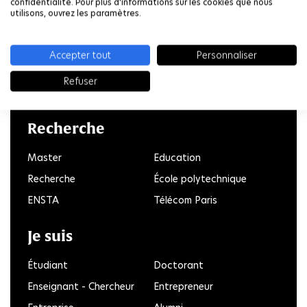
confidentialité. Pour plus d'informations sur les cookies que nous
utilisons, ouvrez les paramètres.
Accepter tout
Personnaliser
Refuser
LinkedIn
Twitter
Facebook
Instagram
Youtube
FlickR
Recherche
Master
Education
Recherche
École polytechnique
ENSTA
Télécom Paris
Je suis
Étudiant
Doctorant
Enseignant - Chercheur
Entrepreneur