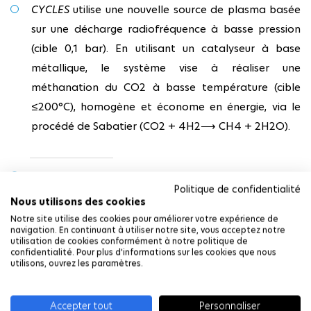
CYCLES
utilise une nouvelle source de plasma basée
sur une décharge radiofréquence à basse pression
(cible 0,1 bar). En utilisant un catalyseur à base
métallique, le système vise à réaliser une
méthanation du CO2 à basse température (cible
≤200°C), homogène et économe en énergie, via le
procédé de Sabatier (CO2 + 4H2⟶ CH4 + 2H2O).
Les caractéristiques de non-équilibre du plasma
Politique de confidentialité
permettent un dépôt d'énergie efficace dans la
Nous utilisons des cookies
molécule, évitant le gaspillage d'énergie en
Notre site utilise des cookies pour améliorer votre expérience de
navigation. En continuant à utiliser notre site, vous acceptez notre
chauffage et compression.
utilisation de cookies conformément à notre politique de
confidentialité. Pour plus d'informations sur les cookies que nous
utilisons, ouvrez les paramètres.
Accepter tout
Personnaliser