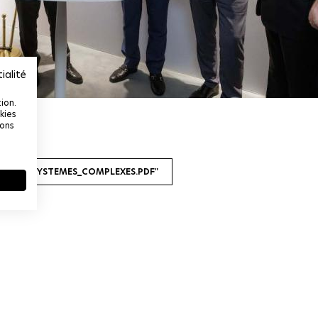
ialité
ion.
kies
ions
RE_DES_SYSTEMES_COMPLEXES.PDF"