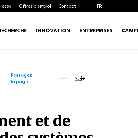
Presse
Offres d'emploi
Contact
FR
EN
RECHERCHE
INNOVATION
ENTREPRISES
CAMP
Partagez
la page
ment et de
 des systèmes