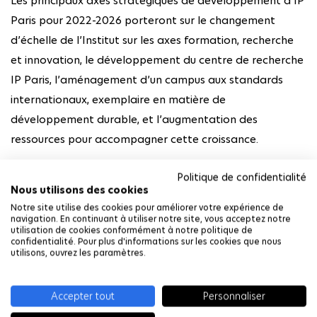
Les principaux axes stratégiques de développement d’IP
Paris pour 2022-2026 porteront sur le changement
d’échelle de l’Institut sur les axes formation, recherche
et innovation, le développement du centre de recherche
IP Paris, l’aménagement d’un campus aux standards
internationaux, exemplaire en matière de
développement durable, et l’augmentation des
ressources pour accompagner cette croissance.
Politique de confidentialité
Nous utilisons des cookies
Dans un monde en mouvement et
Notre site utilise des cookies pour améliorer votre expérience de
navigation. En continuant à utiliser notre site, vous acceptez notre
utilisation de cookies conformément à notre politique de
toujours plus complexe, l’Institut
confidentialité. Pour plus d'informations sur les cookies que nous
utilisons, ouvrez les paramètres.
Polytechnique de Paris est un acteur
majeur pour la formation des leaders
Accepter tout
Personnaliser
de demain, et pour le développement