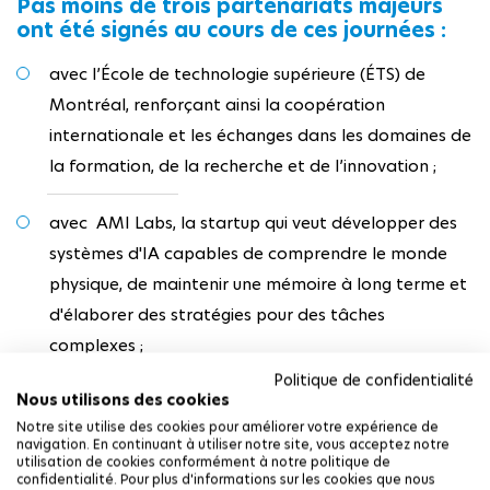
Pas moins de trois partenariats majeurs
ont été signés au cours de ces journées :
avec l’École de technologie supérieure (ÉTS) de
Montréal, renforçant ainsi la coopération
internationale et les échanges dans les domaines de
la formation, de la recherche et de l’innovation ;
avec AMI Labs, la startup qui veut développer des
systèmes d'IA capables de comprendre le monde
physique, de maintenir une mémoire à long terme et
d'élaborer des stratégies pour des tâches
complexes ;
Politique de confidentialité
Nous utilisons des cookies
avec Danone, via IP Paris Connexion, le programme
Notre site utilise des cookies pour améliorer votre expérience de
partenarial qui renforce les liens entre l’Institut et
navigation. En continuant à utiliser notre site, vous acceptez notre
utilisation de cookies conformément à notre politique de
les grands groupes engagés dans les
confidentialité. Pour plus d'informations sur les cookies que nous