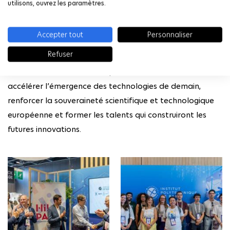
transformations technologiques, industrielles et
utilisons, ouvrez les paramètres.
sociétales.
Accepter tout
Personnaliser
Refuser
À travers cette participation, l’Institut Polytechnique de
Paris a ainsi confirmé sa triple ambition consistant à
accélérer l’émergence des technologies de demain,
renforcer la souveraineté scientifique et technologique
européenne et former les talents qui construiront les
futures innovations.