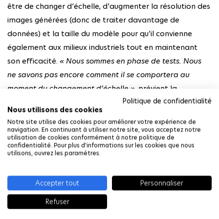
être de changer d’échelle, d’augmenter la résolution des
images générées (donc de traiter davantage de
données) et la taille du modèle pour qu’il convienne
également aux milieux industriels tout en maintenant
son efficacité.
« Nous sommes en phase de tests. Nous
ne savons pas encore comment il se comportera au
moment du changement d’échelle »
, prévient la
Politique de confidentialité
chercheuse. Assurément, cela entrainera une différence
Nous utilisons des cookies
dans la façon d’entraîner le modèle et Vicky Kalogeiton
Notre site utilise des cookies pour améliorer votre expérience de
travaille sur l’espace latent (ndlr : l’espace latent est un
navigation. En continuant à utiliser notre site, vous acceptez notre
utilisation de cookies conformément à notre politique de
espace virtuel dans lequel des données complexes sont
confidentialité. Pour plus d'informations sur les cookies que nous
utilisons, ouvrez les paramètres.
encodées sous une forme plus simple et plus compacte,
statistique) pour en augmenter l’efficacité.
Accepter tout
Personnaliser
Refuser
Applications variées